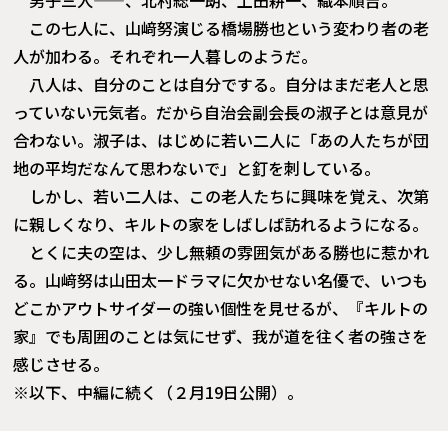
男子三人——、北村総一朗、上田耕一、織本順吉。
この七人に、山﨑努演じる橋場勝也という変わり者の老
人が加わる。それぞれ一人暮しのようだ。
八人は、自分のことは自分でする。自分はまだ老人と思
っていない元気者。だから自治会副会長の淑子とは意見が
合わない。淑子は、はじめに若い二人に「あの人たちが団
地の平均だなんて思わないで」と釘を刺している。
しかし、若い二人は、この老人たちに興味を覚え、次第
に親しくなり、キルトの家をしばしば訪れるようになる。
とくに夫の空は、少し無頼の雰囲気がある勝也に惹かれ
る。山﨑努は山田太一ドラマに欠かせない名優で、いつも
どこかアウトサイダーの強い個性を見せるが、『キルトの
家』でも周囲のことは気にせず、我が道を往く者の強さを
感じさせる。
※以下、中編に続く（２月19日公開）。