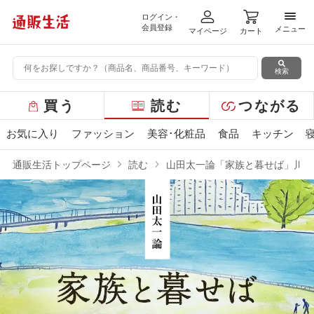
ログイン・
メニ
会員登録
メニュー
マイページ
カート
検索
グ
買う
読む
つながる
ロ
ー
お気に入り
ファッション
美容･化粧品
食品
キッチン
バ
ル
通販生活トップページ
読む
山田太一論「家族と暮せば」川本
メ
ニ
ュ
ー