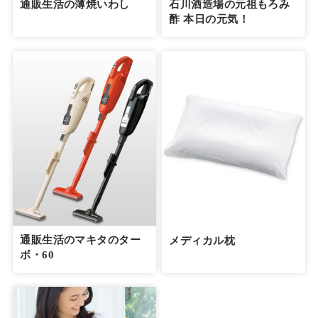
通販生活の薄焼いわし
石川酒造場の元祖もろみ
酢 本日の元気！
通販生活のマキタのター
メディカル枕
ボ・60