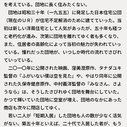
を考えている。団地に長く住みたくない。
団地は昭和三十年（一九五五）に発足した日本住宅公団
（現在のＵＲ）が住宅不足解消のために建てていった。当
初は新しい洋風住宅として人気があったが、五十年も経つ
と老朽化が進み、次第に団地を離れてゆく者も多くなり、
また、住居者の高齢化によって当初の魅力が失われていっ
ている。憧れだった団地が、いつしか時代の流れでさびれ
ていっている。
二〇一〇年に公開された映画、窪美澄原作、タナダユキ
監督の『ふがいない僕は空を見た』や、やはり同年に公開
された久保寺健彦原作、中村義洋監督の『みなさん、さよ
うなら』は、そうしたさびれゆく団地を舞台にしていた。
かつて輝いていた団地に空室が増え、団地のなかにあった
商店も次々に閉店してゆく。
若い二人が「短期入居」した団地も人の数が少なく活気
がない。築五十年といえば、二十代で入居した者が、もう