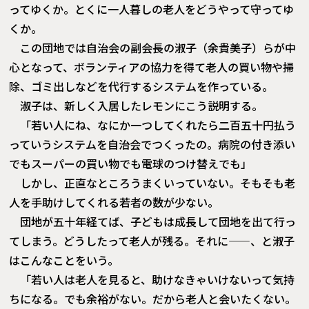
ってゆくか。とくに一人暮しの老人をどうやって守ってゆ
くか。
この団地では自治会の副会長の淑子（余貴美子）らが中
心となって、ボランティアの協力を得て老人の買い物や掃
除、ゴミ出しなどを代行するシステムを作っている。
淑子は、新しく入居したレモンにこう説明する。
「若い人にね、なにか一つしてくれたら二百五十円払う
っていうシステムを自治会でつくったの。病院の付き添い
でもスーパーの買い物でも電球のつけ替えでも」
しかし、正直なところうまくいっていない。そもそも老
人を手助けしてくれる若者の数が少ない。
団地が五十年経てば、子どもは成長して団地を出て行っ
てしまう。どうしたって老人が残る。それに——、と淑子
はこんなことをいう。
「若い人は老人を見ると、助けなきゃいけないって気持
ちになる。でも余裕がない。だから老人と会いたくない。