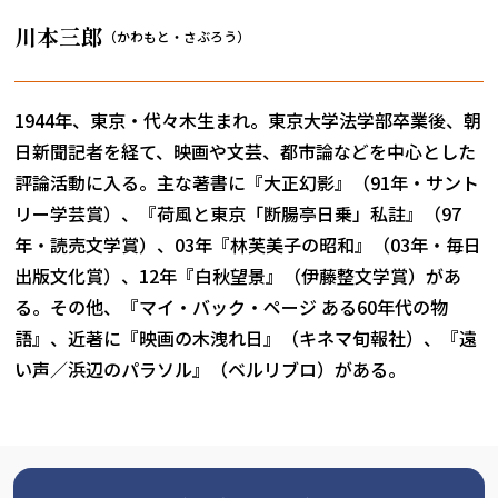
川本三郎
（かわもと・さぶろう）
1944年、東京・代々木生まれ。東京大学法学部卒業後、朝
日新聞記者を経て、映画や文芸、都市論などを中心とした
評論活動に入る。主な著書に『大正幻影』（91年・サント
リー学芸賞）、『荷風と東京「断腸亭日乗」私註』（97
年・読売文学賞）、03年『林芙美子の昭和』（03年・毎日
出版文化賞）、12年『白秋望景』（伊藤整文学賞）があ
る。その他、『マイ・バック・ページ ある60年代の物
語』、近著に『映画の木洩れ日』（キネマ旬報社）、『遠
い声／浜辺のパラソル』（ベルリブロ）がある。