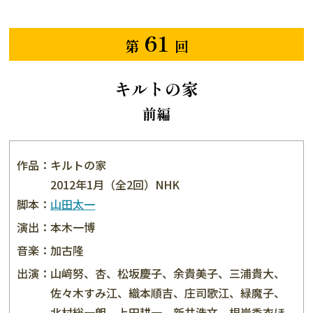
61
第
回
キルトの家
前編
作品：
キルトの家
2012年1月（全2回）NHK
脚本：
山田太一
演出：
本木一博
音楽：
加古隆
出演：
山﨑努、杏、松坂慶子、余貴美子、三浦貴大、
佐々木すみ江、織本順吉、庄司歌江、緑魔子、
北村総一朗、上田耕一、新井浩文、根岸季衣ほ