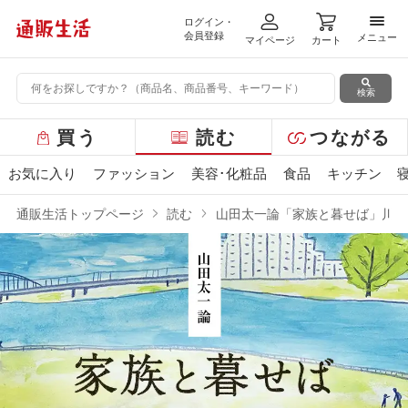
ログイン・
メニ
会員登録
メニュー
マイページ
カート
検索
グ
買う
読む
つながる
ロ
ー
お気に入り
ファッション
美容･化粧品
食品
キッチン
バ
ル
通販生活トップページ
読む
山田太一論「家族と暮せば」川本
メ
ニ
ュ
ー