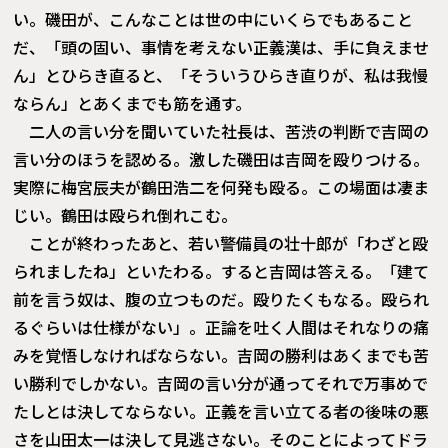
い。磯田が、こんなことは世の中にいくらでもあること
だ、「頭の固い、事情を考えない正義漢は、手に負えませ
ん」とひらき直ると、「そういうひらき直りが、私は我慢
ならん」とあくまでも筋を通す。
二人の言い分を聞いていた社長は、苦渋の判断で吉岡の
言い分のほうを認める。激した磯田は吉岡を殴りつける。
実際に梅宮辰夫が鶴田浩二を何発も殴る。この場面は凄ま
じい。鶴田は殴られ倒れこむ。
ことが終わったあと、若い警備員の壮十郎が「わざと殴
られましたね」といたわる。すると吉岡は答える。「建て
前を言う奴は、腹の立つものだ。殴りたくもなる。殴られ
るぐらいは仕様がない」。正論を吐く人間はそれなりの痛
みを覚悟しなければならない。吉岡の勝利はあくまでも苦
い勝利でしかない。吉岡の言い分が通ってそれで万事めで
たしとは決してならない。正義を言い立てる者の後味の悪
さを山田太一は決して見逃さない。そのことによってドラ