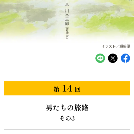
イラスト／瀬藤優
14
第
回
男たちの旅路
その3