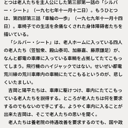
とつは老人たちを主人公にした第三部第一話の「シルバ
ー・シート」（一九七七年十一月十二日）。もうひとつ
は、第四部第三話「車輪の一歩」（一九七九年十一月十四
日）。車椅子での生活を余儀なくされた身体障碍者たちを
描いている。
「シルバー・シート」は、老人ホームに入っている四人
の老人たち（笠智衆、殿山泰司、加藤嘉、藤原鎌足）が、
なんと都電の車庫に入っている車輌を占拠してたてこもっ
てしまう。飛行機のハイジャックではない。せいぜい都電
荒川線の荒川車庫内の車輌にたてこもるというのが、悲し
くいたましい。
吉岡と陽平たちは、車庫に駆けつけ、車内にたてこもっ
ている老人たちを説得する。ところが老人たちは何を要求
するのでもないので手こずる。ようやく車内に入ることが
出来た吉岡は、そこで老人たちの思いを聞く。
老人たちは養老院の待遇改善を要求するのでも、国や政