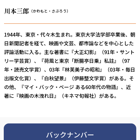
川本三郎
（かわもと・さぶろう）
1944年、東京・代々木生まれ。東京大学法学部卒業後、朝
日新聞記者を経て、映画や文芸、都市論などを中心とした
評論活動に入る。主な著書に『大正幻影』（91年・サント
リー学芸賞）、『荷風と東京「断腸亭日乗」私註』（97
年・読売文学賞）、03年『林芙美子の昭和』（03年・毎日
出版文化賞）、『白秋望景』（伊藤整文学賞）がある。そ
の他、『マイ・バック・ページ ある60年代の物語』、近
著に『映画の木洩れ日』（キネマ旬報社）がある。
バックナンバー