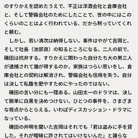
のすりかえを認めたうえで、不正は洋酒会社と倉庫会社
と、そして警備会社のためにしたことで、世の中にはこの
くらいのことはよく行われている、だから黙っていてくれ
と頼む。
しかし、若い清次は納得しない。事件はやがて吉岡と、
そして社長（池部良）の知るところになる。二人の前で、
磯田は抗弁する。すりかえに関わった自分たち大の男三人
が逮捕されて誰が得するのか。家族はつらい思いをし、倉
庫会社との契約は解消され、警備会社も信用を失う。自分
は決して私腹を肥やすためにやったのではない。
磯田の言い分にも一理ある。山田太一のドラマは、決し
て簡単に白黒を決めつけない。ひとつの事件を、さまざま
な視点からとらえる。いわばディスカッション・ドラマに
なっている。
磯田の弁明を聞いた吉岡はそれでも「君は盗みに手を貸
した。それが曖昧に許されてはいけないんだ」と譲らな