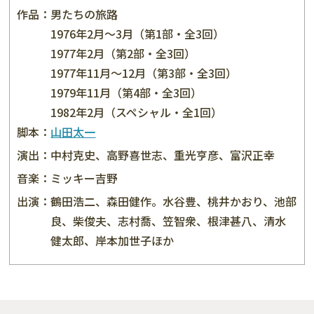
作品：
男たちの旅路
1976年2月〜3月（第1部・全3回）
1977年2月（第2部・全3回）
1977年11月〜12月（第3部・全3回）
1979年11月（第4部・全3回）
1982年2月（スペシャル・全1回）
脚本：
山田太一
演出：
中村克史、高野喜世志、重光亨彦、富沢正幸
音楽：
ミッキー吉野
出演：
鶴田浩二、森田健作。水谷豊、桃井かおり、池部
良、柴俊夫、志村喬、笠智衆、根津甚八、清水
健太郎、岸本加世子ほか