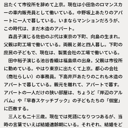
出たくて市役所を辞めて上京。現在は小田急のロマンスカ
ーの車内販売員として働いている。中野坂上あたりのアパ
ートに一人で暮している。いまならマンションだろうが、
この時代は、まだ木造のアパート。
森昌子演じる佐伯のぶ代は東京の下町、向島の生まれ。
父親は町工場で働いている。両親と弟と四人暮し。下町の
庶民の子どもで、現在は、製菓会社の工場で働いている。
田中裕子演じる池谷香織は福島県の出身。父親は市役所
に勤めている。やはり東京に出たくて上京。都心の会社
（商社らしい）の事務員。下高井戸あたりのこれも木造の
アパートで暮している。親元を離れて、アパートで暮す。
アパートの一人だけの狭い部屋は、ちょうど『岸辺のアル
バム』や『早春スケッチブック』の子どもたちの「個室」
に匹敵する。
三人とも二十三歳。現在では死語になりつつあるが、当
時の言葉でいえば結婚適齢期にいる。それぞれ、結婚をど