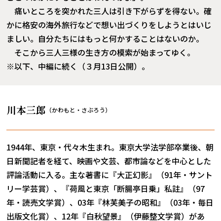
痛いところを突かれた三人は引き下がらずを得ない。確
かに格安の海外旅行などで想い出づくりをしようとはいじ
ましい。自分たちにはもっと何かすることはないのか。
そこから三人三様の生き方の模索が始まってゆく。
※以下、中編に続く（３月13日公開）。
川本三郎
（かわもと・さぶろう）
1944年、東京・代々木生まれ。東京大学法学部卒業後、朝
日新聞記者を経て、映画や文芸、都市論などを中心とした
評論活動に入る。主な著書に『大正幻影』（91年・サント
リー学芸賞）、『荷風と東京「断腸亭日乗」私註』（97
年・読売文学賞）、03年『林芙美子の昭和』（03年・毎日
出版文化賞）、12年『白秋望景』（伊藤整文学賞）があ