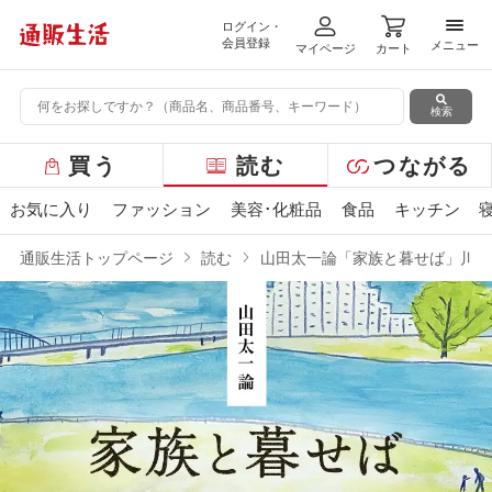
ログイン・
メニ
会員登録
メニュー
マイページ
カート
検索
グ
買う
読む
つながる
ロ
ー
お気に入り
ファッション
美容･化粧品
食品
キッチン
バ
ル
通販生活トップページ
読む
山田太一論「家族と暮せば」川本
メ
ニ
ュ
ー