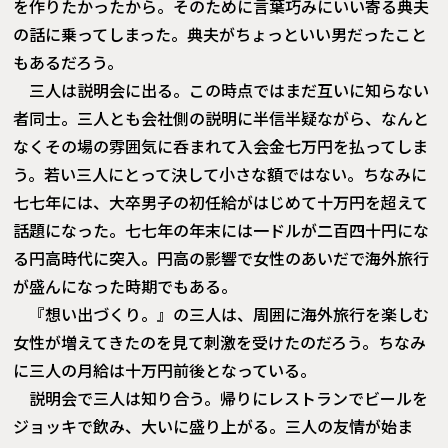
を作りたかったから。そのために言葉巧みにいい寄る典夫
の話に乗ってしまった。典夫がちょっといい男だったこと
もあるだろう。
三人は説明会に出る。この時点ではまだ互いに知らない
者同士。三人とも会社側の説明に半信半疑ながら、なんと
なくその場の雰囲気に呑まれて入会金七万円を払ってしま
う。若い三人にとって決して小さな額ではない。ちなみに
七七年には、大卒男子の初任給がはじめて十万円を超えて
話題になった。七七年の年末には一ドルが二百四十円にな
る円高時代に突入。円高の影響で女性のあいだで海外旅行
が盛んになった時期でもある。
『想い出づくり。』の三人は、周囲に海外旅行を楽しむ
女性が増えてきたのを見て刺激を受けたのだろう。ちなみ
に三人の月給は十万円前後となっている。
説明会で三人は知り合う。帰りにレストランでビールを
ジョッキで飲み、大いに盛り上がる。三人の友情が始ま