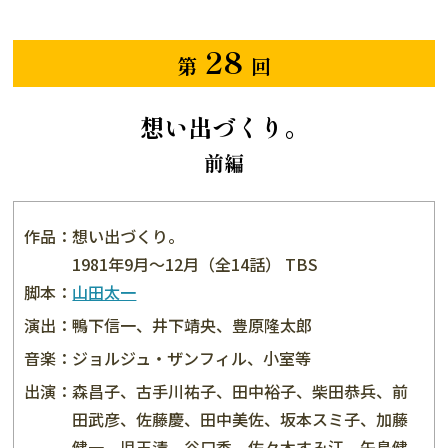
28
第
回
想い出づくり。
前編
作品：
想い出づくり。
1981年9月〜12月（全14話） TBS
脚本：
山田太一
演出：
鴨下信一、井下靖央、豊原隆太郎
音楽：
ジョルジュ・ザンフィル、小室等
出演：
森昌子、古手川祐子、田中裕子、柴田恭兵、前
田武彦、佐藤慶、田中美佐、坂本スミ子、加藤
健一、児玉清、谷口香、佐々木すみ江、矢島健