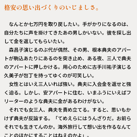
格安の思い出づくりのいじましさ。
なんとか七万円を取り戻したい。手がかりになるのは、
自分たちに声を掛けてきたあの男しかいない。彼を探し出
して金を返してもらいたい。
森昌子演じるのぶ代が偶然、その男、根本典夫のアパー
トが駒込あたりにあるのを突き止め、ある夜、三人で典夫
のアパートに押しかける。用心のために古手川祐子演じる
久美子が包丁を持ってゆくのが可笑しい。
女性とはいえ三人いれば強い。典夫に入会金を返せと強
く迫る。しかし、安アパートに住む、いまふうにいえばフ
リーターのような典夫に金があるわけがない。
それでも女三人、典夫を責め立てる。すると、思いもか
けず典夫が反論する。「てめえらにはうんざりだ。お前ら
それでも生きてんのか。海外旅行して想い出を作るなんて
ことのほかにすることはねえのかよ」。