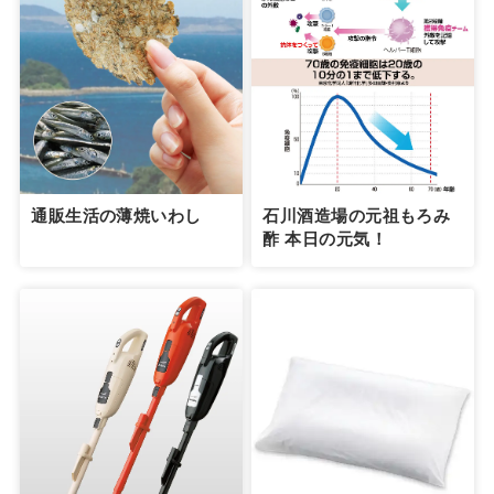
通販生活の薄焼いわし
石川酒造場の元祖もろみ
酢 本日の元気！