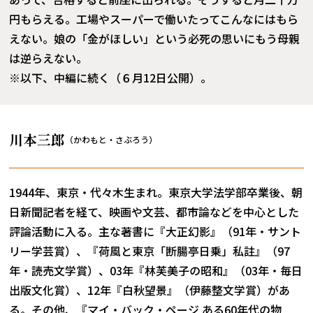
円もらえる。工場やスーパーで働いたってこんなにはもら
えない。娘の「金がほしい」という必死の思いにもう母親
は逆らえない。
※以下、中編に続く（６月12日公開）。
川本三郎
（かわもと・さぶろう）
1944年、東京・代々木生まれ。東京大学法学部卒業後、朝
日新聞記者を経て、映画や文芸、都市論などを中心とした
評論活動に入る。主な著書に『大正幻影』（91年・サント
リー学芸賞）、『荷風と東京「断腸亭日乗」私註』（97
年・読売文学賞）、03年『林芙美子の昭和』（03年・毎日
出版文化賞）、12年『白秋望景』（伊藤整文学賞）があ
る。その他、『マイ・バック・ページ ある60年代の物