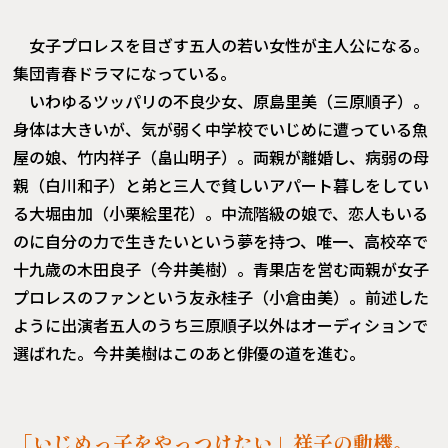
女子プロレスを目ざす五人の若い女性が主人公になる。
集団青春ドラマになっている。
いわゆるツッパリの不良少女、原島里美（三原順子）。
身体は大きいが、気が弱く中学校でいじめに遭っている魚
屋の娘、竹内祥子（畠山明子）。両親が離婚し、病弱の母
親（白川和子）と弟と三人で貧しいアパート暮しをしてい
る大堀由加（小栗絵里花）。中流階級の娘で、恋人もいる
のに自分の力で生きたいという夢を持つ、唯一、高校卒で
十九歳の木田良子（今井美樹）。青果店を営む両親が女子
プロレスのファンという友永桂子（小倉由美）。前述した
ように出演者五人のうち三原順子以外はオーディションで
選ばれた。今井美樹はこのあと俳優の道を進む。
「いじめっ子をやっつけたい」祥子の動機。