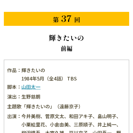
37
第
回
輝きたいの
前編
作品：
輝きたいの
1984年5月（全4話） TBS
脚本：
山田太一
演出：
生野慈朗
主題歌：
「輝きたいの」（遠藤京子）
出演：
今井美樹、菅原文太、和田アキ子、畠山明子、
小栗絵里花、小倉由美、三原順子、井上純一、
柳沢慎吾、太宰久雄、戸川京子、山田吾一、野