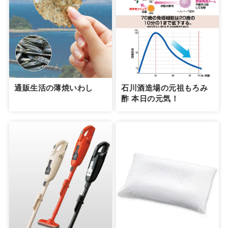
通販生活の薄焼いわし
石川酒造場の元祖もろみ
酢 本日の元気！