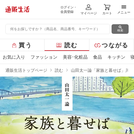
ログイン・
メニ
会員登録
メニュー
マイページ
カート
検索
グ
買う
読む
つながる
ロ
ー
お気に入り
ファッション
美容･化粧品
食品
キッチン
バ
ル
通販生活トップページ
読む
山田太一論「家族と暮せば」川本
メ
ニ
ュ
ー