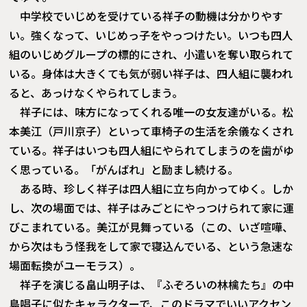
中学校でいじめを受けている祥子の動機は分かりやす
い。強くなって、いじめっ子をやっつけたい。いつも四人
組のいじめグループの標的にされ、小遣いを奪い取られて
いる。身体は大きくても気が弱い祥子は、四人組に襲われ
ると、あっけなくやられてしまう。
祥子には、味方になってくれる唯一の女友達がいる。松
本美江（戸川京子）といって車椅子の生活を余儀なくされ
ている。祥子はいつも四人組にやられてしまうのを歯がゆ
く思っている。「がんばれ」と励まし続ける。
ある時、珍しく祥子は四人組に立ち向かってゆく。しか
し、次の場面では、祥子はみごとにやっつけられて家に運
びこまれている。美江が見舞っている（この、いざ喧嘩、
から次はもう怪我をして家で寝込んでいる、という急速な
場面転換がユーモラス）。
祥子を演じる畠山明子は、『ふぞろいの林檎たち』の中
島唱子に似たキャラクターで、このドラマでいいアクセン