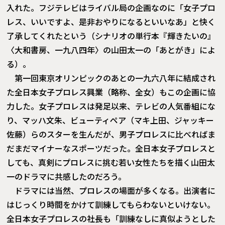
入れた。フジテレビはライバル局の企画なのに「女子プロ
レス、いいですよ、是非おやりになるといいなあ」と快く
了承してくれたという（シナリオの単行本『輝きたいの』
〈大和書房、一九八四年〉の山田太一の「あとがき」によ
る）。
第一回東京オリンピックのあとの一九六八年に結成され
た全日本女子プロレス興業（略称、全女）もこの企画に協
力した。女子プロレスは発足以来、テレビの人気番組にな
り、マッハ文朱、ビューティペア（マキ上田、ジャッキー
佐藤）らのスターを生んだが、男子プロレスに比べればま
だまだマイナーなスポーツだった。全日本女子プロレスと
しても、真剣にプロレスに挑む若い女性たちを描く山田太
一のドラマに共感したのだろう。
ドラマには当然、プロレスの場面が多くなる。出演者に
はじっくり時間をかけて訓練してもらわないといけない。
全日本女子プロレスの社長も「訓練なしに真似ようとした