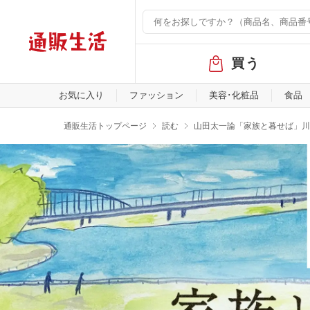
グ
買う
ロ
ー
バ
お気に入り
ファッション
美容･化粧品
食品
ル
メ
通販生活トップページ
読む
山田太一論「家族と暮せば」川
ニ
ュ
ー