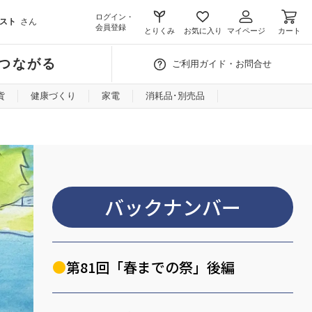
ログイン・
スト
さん
会員登録
とりくみ
お気に入り
マイページ
カート
つながる
ご利用ガイド・お問合せ
貨
健康づくり
家電
消耗品･別売品
バックナンバー
第81回「春までの祭」後編