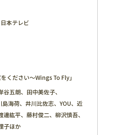
）日本テレビ
ださい〜Wings To Fly」
岸谷五朗、田中美佐子、
）、川島海荷、井川比佐志、YOU、近
渡邊紘平、藤村俊二、柳沢慎吾、
理子ほか