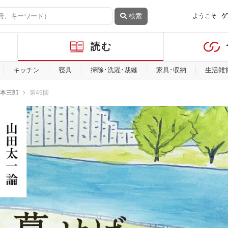
検索
ようこそ
ゲ
読む
キッチン
寝具
掃除･洗濯･裁縫
家具･収納
生活雑
本三郎
第49回