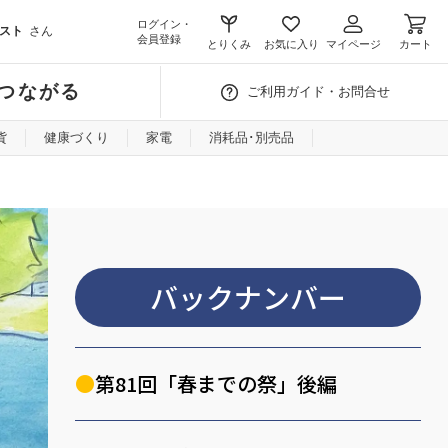
ログイン・
スト
さん
会員登録
とりくみ
お気に入り
マイページ
カート
つながる
ご利用ガイド・お問合せ
貨
健康づくり
家電
消耗品･別売品
バックナンバー
第81回「春までの祭」後編