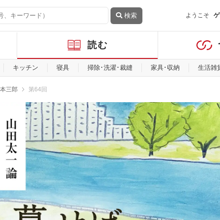
検索
ようこそ
ゲ
読む
キッチン
寝具
掃除･洗濯･裁縫
家具･収納
生活雑
本三郎
第64回