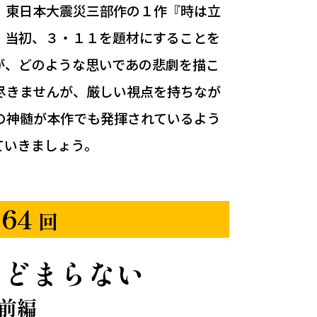
、東日本大震災三部作の１作『時は立
。当初、３・１１を題材にすることを
が、どのような思いであの悲劇を描こ
尽きませんが、厳しい視点を持ちなが
の神髄が本作でも発揮されているよう
ていきましょう。
64
回
ちどまらない
前編