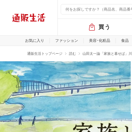
グ
買う
ロ
ー
バ
お気に入り
ファッション
美容･化粧品
食品
ル
メ
通販生活トップページ
読む
山田太一論「家族と暮せば」川
ニ
ュ
ー