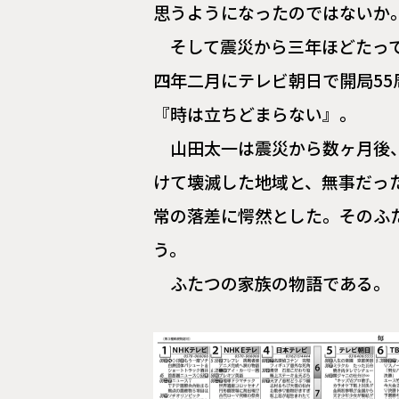
思うようになったのではないか
そして震災から三年ほどたっ
四年二月にテレビ朝日で開局5
『時は立ちどまらない』。
山田太一は震災から数ヶ月後
けて壊滅した地域と、無事だっ
常の落差に愕然とした。そのふ
う。
ふたつの家族の物語である。