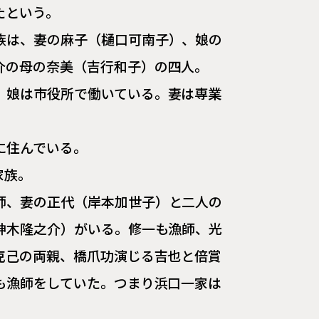
たという。
族は、妻の麻子（樋口可南子）、娘の
介の母の奈美（吉行和子）の四人。
。娘は市役所で働いている。妻は専業
に住んでいる。
家族。
師、妻の正代（岸本加世子）と二人の
神木隆之介）がいる。修一も漁師、光
克己の両親、橋爪功演じる吉也と倍賞
も漁師をしていた。つまり浜口一家は