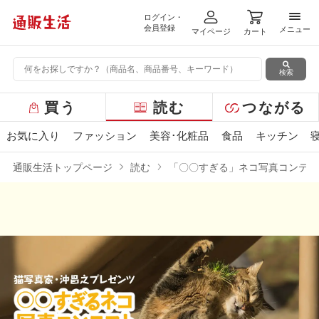
ログイン・
メニ
会員登録
メニュー
マイページ
カート
検索
グ
買う
読む
つながる
ロ
ー
お気に入り
ファッション
美容･化粧品
食品
キッチン
バ
ル
通販生活トップページ
読む
「〇〇すぎる」ネコ写真コンテス
メ
ニ
ュ
ー