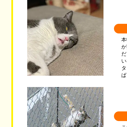
本
か
だ
い
タ
ぱ