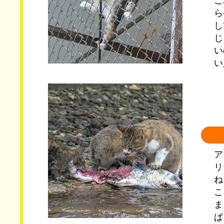
こ
ら
し
じ
い
い
ア
リ
ね
こ
ま
ぱ