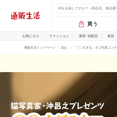
グ
買う
ロ
ー
バ
お気に入り
ファッション
美容･化粧品
食品
ル
メ
通販生活トップページ
読む
「〇〇すぎる」ネコ写真コンテ
ニ
ュ
ー