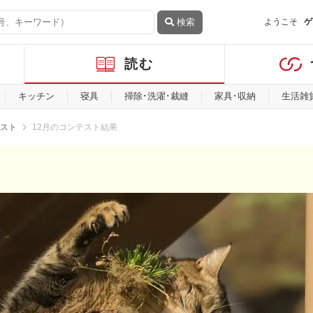
検索
ようこそ
ゲ
読む
キッチン
寝具
掃除･洗濯･裁縫
家具･収納
生活雑
スト
12月のコンテスト結果