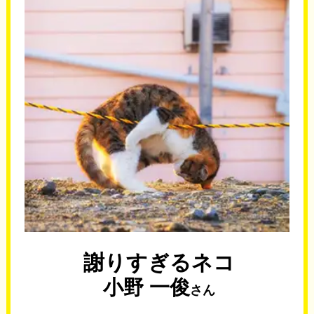
謝りすぎるネコ
小野 一俊
さん