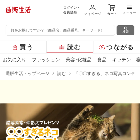
ログイン・
メニ
会員登録
メニュー
マイページ
カート
検索
グ
買う
読む
つながる
ロ
ー
お気に入り
ファッション
美容･化粧品
食品
キッチン
バ
ル
通販生活トップページ
読む
「〇〇すぎる」ネコ写真コンテス
メ
ニ
ュ
ー