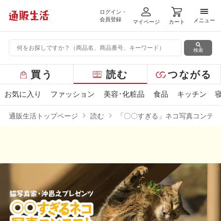
ログイン・
メニ
会員登録
メニュー
マイページ
カート
検索
グ
買う
読む
つながる
ロ
ー
お気に入り
ファッション
美容･化粧品
食品
キッチン
バ
ル
通販生活トップページ
読む
「〇〇すぎる」ネコ写真コンテス
メ
ニ
ュ
ー