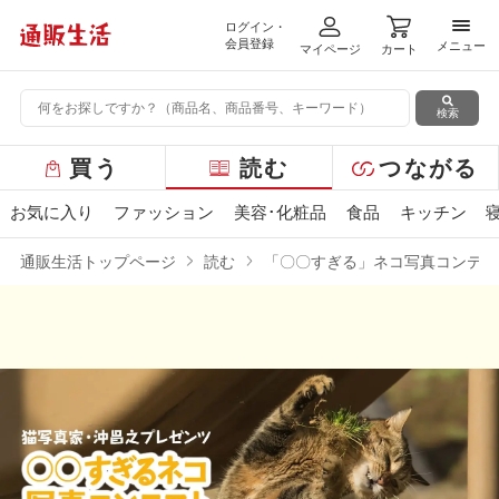
ログイン・
メニ
会員登録
メニュー
マイページ
カート
検索
グ
買う
読む
つながる
ロ
ー
お気に入り
ファッション
美容･化粧品
食品
キッチン
バ
ル
通販生活トップページ
読む
「〇〇すぎる」ネコ写真コンテス
メ
ニ
ュ
ー