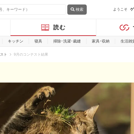
検索
ようこそ
ゲ
読む
キッチン
寝具
掃除･洗濯･裁縫
家具･収納
生活雑
スト
9月のコンテスト結果