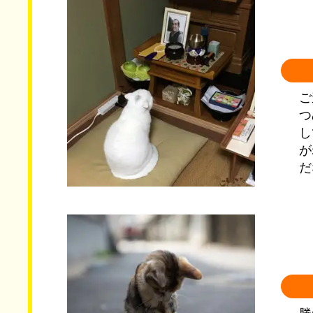
ご
つ
し
が
だ