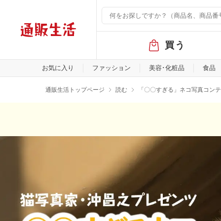
グ
買う
ロ
ー
バ
お気に入り
ファッション
美容･化粧品
食品
ル
メ
通販生活トップページ
読む
「〇〇すぎる」ネコ写真コンテ
ニ
ュ
ー