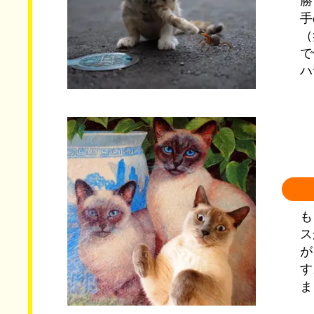
勝
手
（
で
ハ
も
ス
が
す
ま