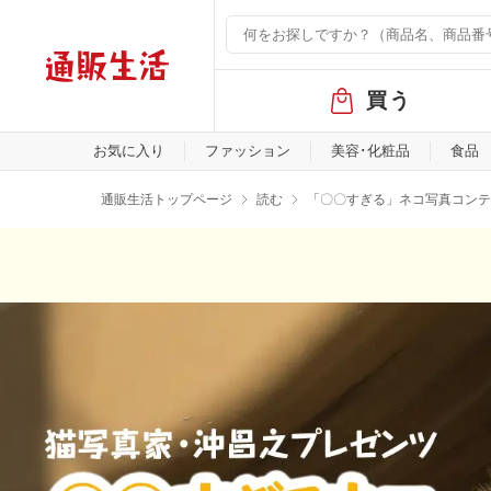
グ
買う
ロ
ー
バ
お気に入り
ファッション
美容･化粧品
食品
ル
メ
通販生活トップページ
読む
「〇〇すぎる」ネコ写真コンテ
ニ
ュ
ー