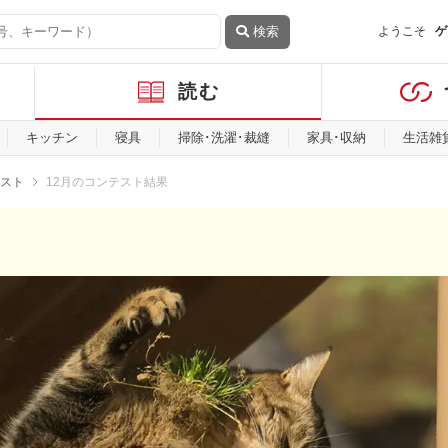
検索
ようこそ
ゲ
読む
キッチン
寝具
掃除･洗濯･裁縫
家具･収納
生活雑
スト
12月のコンテスト結果