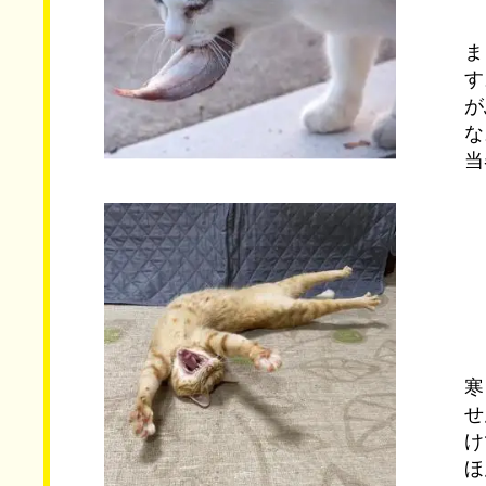
ま
す
が
な
当
寒
せ
け
ほ