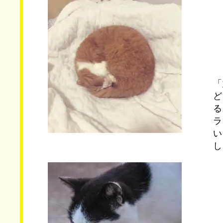
「
ど
る
ラ
い
し