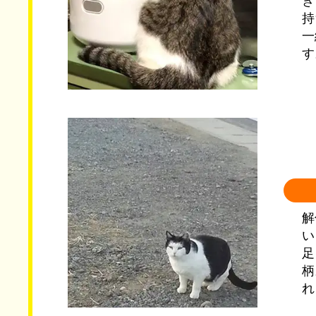
き
持
一
す
解
い
足
柄
れ