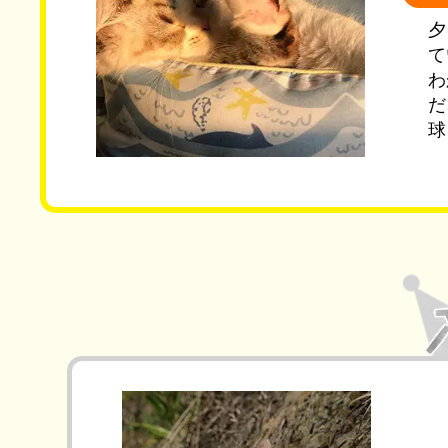
夕
て
わ
だ
球