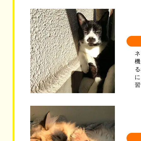
ネ
機
る
に
習