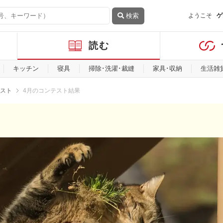
検索
ようこそ
ゲ
読む
キッチン
寝具
掃除･洗濯･裁縫
家具･収納
生活雑
スト
4月のコンテスト結果