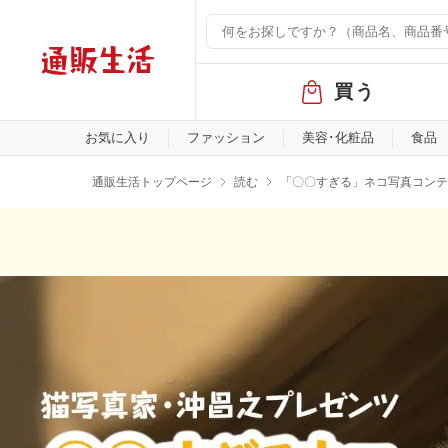
グ
買う
ロ
ー
バ
お気に入り
ファッション
美容･化粧品
食品
ル
メ
通販生活トップページ
読む
「〇〇すぎる」ネコ写真コンテ
ニ
ュ
ー