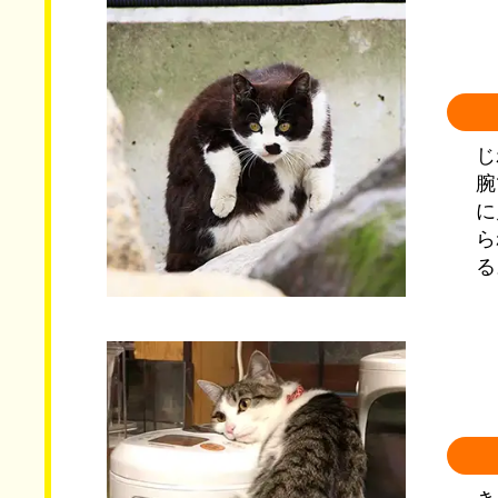
じ
腕
に
ら
る