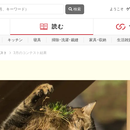
検索
ようこそ
ゲ
読む
キッチン
寝具
掃除･洗濯･裁縫
家具･収納
生活雑
スト
3月のコンテスト結果