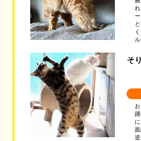
腕
れ
ー
と
く
ル
そ
お
踊
に
面
逆