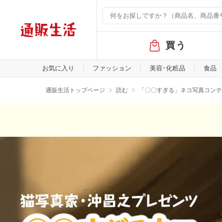
グ
買う
ロ
ー
バ
お気に入り
ファッション
美容･化粧品
食品
ル
メ
通販生活トップページ
読む
「〇〇すぎる」ネコ写真コンテ
ニ
ュ
ー