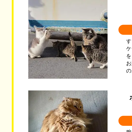
す
ケ
を
お
の