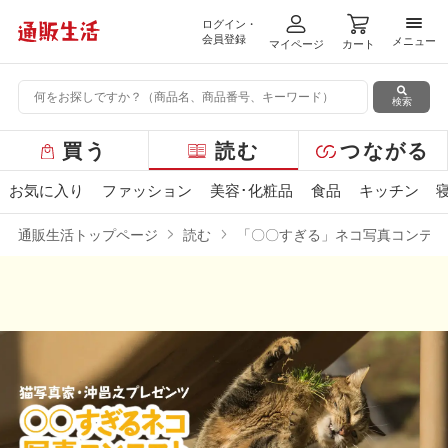
ログイン・
メニ
会員登録
メニュー
マイページ
カート
検索
グ
買う
読む
つながる
ロ
ー
お気に入り
ファッション
美容･化粧品
食品
キッチン
バ
ル
通販生活トップページ
読む
「〇〇すぎる」ネコ写真コンテス
メ
ニ
ュ
ー