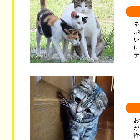
ネ
ぶ
い
に
テ
お
が
性