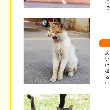
に
で
あ
い
け
撮
る
い