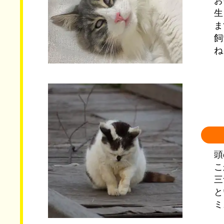
お
生
ま
飼
ね
頭
こ
三
と
ミ