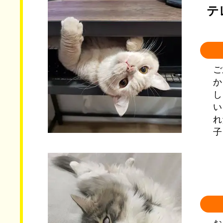
テ
ご
か
し
い
れ
子