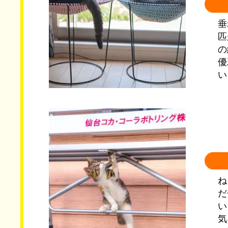
垂
匹
の
優
い
ね
だ
い
気