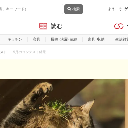
検索
ようこそ
ゲ
読む
キッチン
寝具
掃除･洗濯･裁縫
家具･収納
生活雑
スト
9月のコンテスト結果