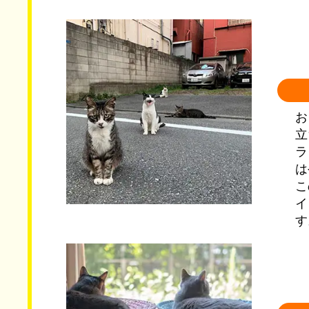
お
立
ラ
は
こ
イ
す