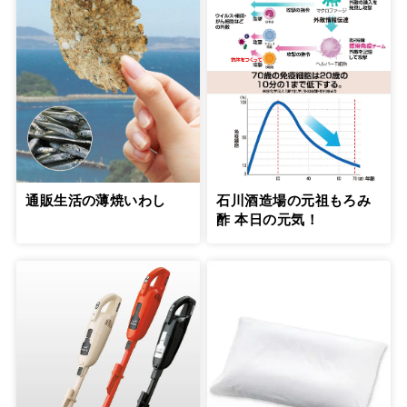
通販生活の薄焼いわし
石川酒造場の元祖もろみ
酢 本日の元気！