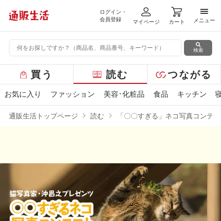
ログイン・
メニ
会員登録
メニュー
マイページ
カート
検索
グ
買う
読む
つながる
ロ
ー
お気に入り
ファッション
美容･化粧品
食品
キッチン
バ
ル
通販生活トップページ
読む
「〇〇すぎる」ネコ写真コンテス
メ
ニ
ュ
ー