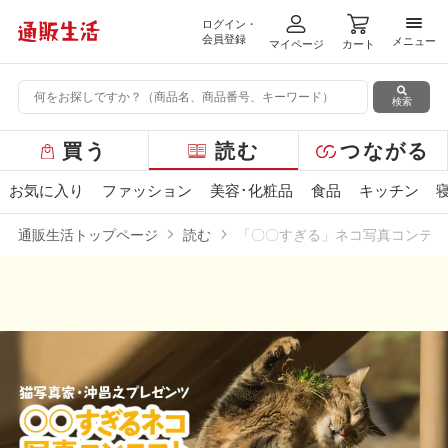
ログイン・
メニ
会員登録
メニュー
マイページ
カート
検索
グ
買う
読む
つながる
ロ
ー
お気に入り
ファッション
美容･化粧品
食品
キッチン
バ
ル
通販生活トップページ
読む
「〇〇すぎる」ネコ写真コンテス
メ
ニ
ュ
ー