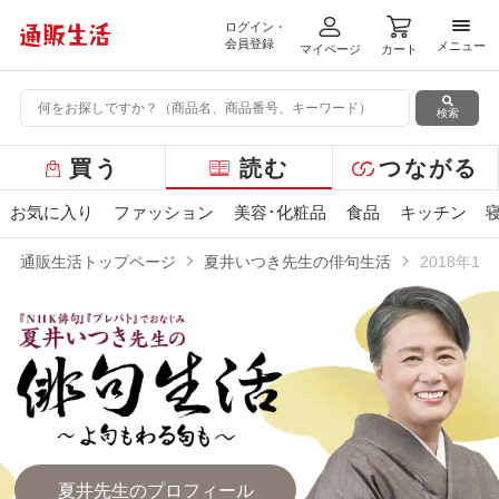
ログイン・
メニ
会員登録
メニュー
マイページ
カート
検索
グ
買う
読む
つながる
ロ
ー
お気に入り
ファッション
美容･化粧品
食品
キッチン
バ
ル
通販生活トップページ
夏井いつき先生の俳句生活
2018年1
メ
ニ
ュ
ー
夏井先生のプロフィール