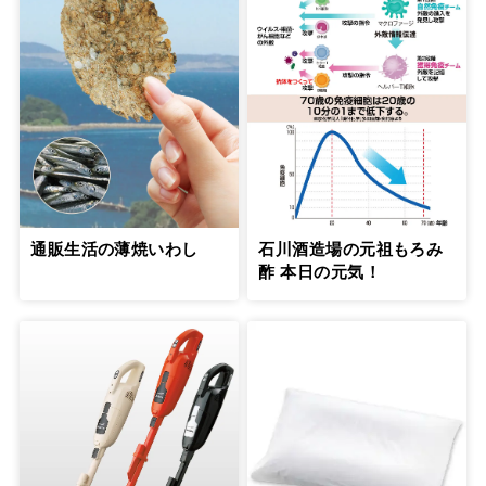
通販生活の薄焼いわし
石川酒造場の元祖もろみ
酢 本日の元気！