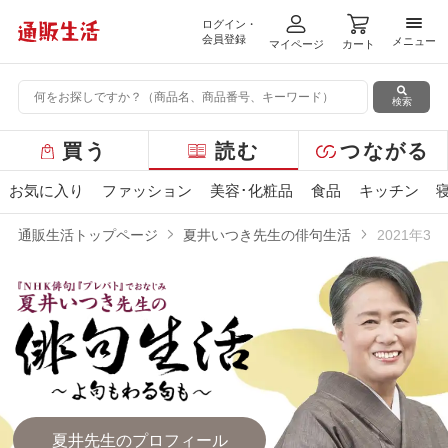
ログイン・
メニ
会員登録
メニュー
マイページ
カート
検索
グ
買う
読む
つながる
ロ
ー
お気に入り
ファッション
美容･化粧品
食品
キッチン
バ
ル
通販生活トップページ
夏井いつき先生の俳句生活
2021年3
メ
ニ
ュ
ー
夏井先生のプロフィール