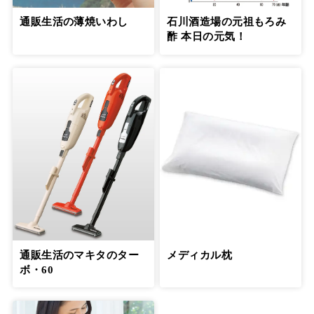
通販生活の薄焼いわし
石川酒造場の元祖もろみ
酢 本日の元気！
通販生活のマキタのター
メディカル枕
ボ・60