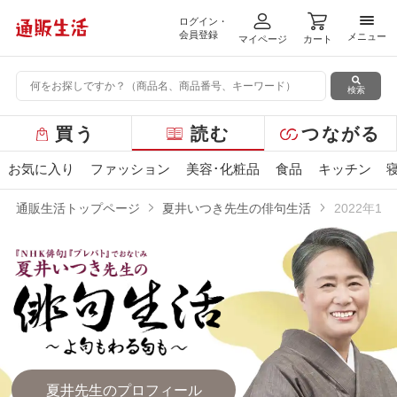
ログイン・
メニ
会員登録
メニュー
マイページ
カート
検索
グ
買う
読む
つながる
ロ
ー
お気に入り
ファッション
美容･化粧品
食品
キッチン
バ
ル
通販生活トップページ
夏井いつき先生の俳句生活
2022年1
メ
ニ
ュ
ー
夏井先生のプロフィール