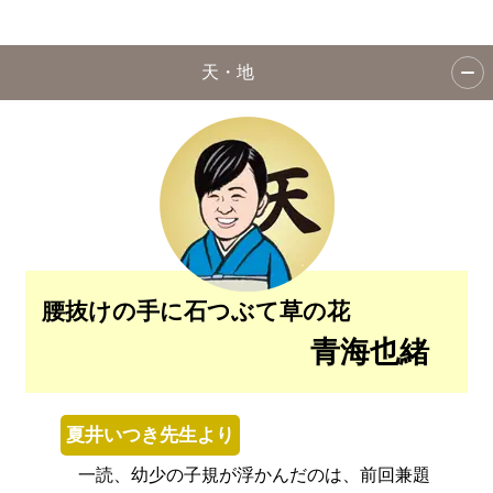
天・地
腰抜けの手に石つぶて草の花
青海也緒
夏井いつき先生より
一読、幼少の子規が浮かんだのは、前回兼題