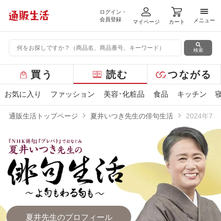
ログイン・
メニ
会員登録
メニュー
マイページ
カート
検索
グ
買う
読む
つながる
ロ
ー
お気に入り
ファッション
美容･化粧品
食品
キッチン
バ
ル
通販生活トップページ
夏井いつき先生の俳句生活
2024年7
メ
ニ
ュ
ー
夏井先生のプロフィール