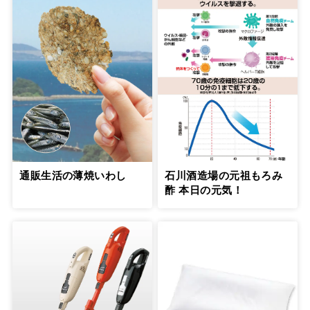
通販生活の薄焼いわし
石川酒造場の元祖もろみ
酢 本日の元気！