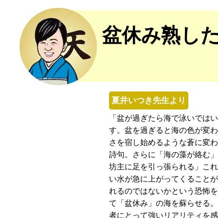
盆休み熟し
夏井いつき先生より
「盆が過ぎたら海で泳いでは
す。盆を過ぎると海の色が変
さを宿し始めるような蒼に変
詩句。さらに「海の藻が絡む
坊主に足を引っ張られる」こ
い水が急に上がってくること
れるのではないかという恐怖
て「盆休み」の海を蘇らせる
者にとって強いリアリティを