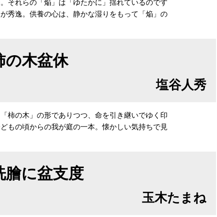
燭。それらの「焔」は「ゆたかに」揺れているのです
点が秀逸。供養の心は、静かな湿りをもって「焔」の
柿の木盆休
塩谷人秀
は「柿の木」の形でありつつ、命を引き継いでゆく印
子どもの頃からの我が庭の一本。懐かしい気持ちで見
洗膾に盆支度
玉木たまね