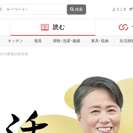
検索
ようこそ
ゲ
読む
キッチン
寝具
掃除･洗濯･裁縫
家具･収納
生活雑
年7月の審査結果発表