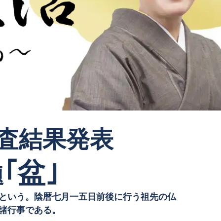
審査結果発表
｢盆｣
題
という。陰暦七月一五日前後に行う祖先の仏
諸行事である。