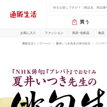
グ
買う
ロ
ー
バ
お気に入り
ファッション
美容･化粧品
食品
ル
メ
通販生活トップページ
夏井いつき先生の俳句生活
2019
ニ
ュ
ー