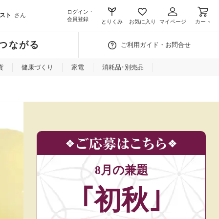
ログイン・
スト
さん
会員登録
とりくみ
お気に入り
マイページ
カート
つながる
ご利用ガイド・お問合せ
貨
健康づくり
家電
消耗品･別売品
8月の兼題
｢初秋｣