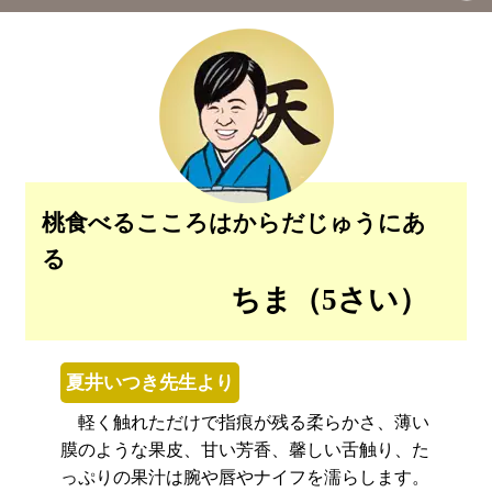
桃食べるこころはからだじゅうにあ
る
ちま（5さい）
夏井いつき先生より
軽く触れただけで指痕が残る柔らかさ、薄い
膜のような果皮、甘い芳香、馨しい舌触り、た
っぷりの果汁は腕や唇やナイフを濡らします。