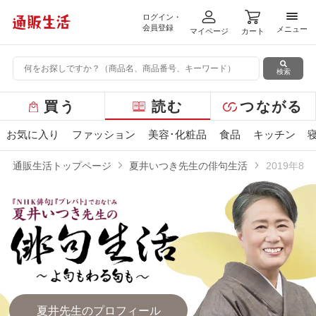
ログイン・
メニ
会員登録
メニュー
マイページ
カート
検索
グ
買う
読む
つながる
ロ
ー
お気に入り
ファッション
美容･化粧品
食品
キッチン
バ
ル
通販生活トップページ
夏井いつき先生の俳句生活
2019年8
メ
ニ
ュ
ー
夏井先生のプロフィール