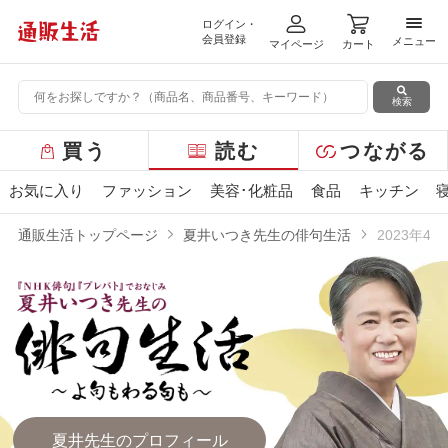
ログイン・
メニ
会員登録
メニュー
マイページ
カート
検索
グ
買う
読む
つながる
ロ
ー
お気に入り
ファッション
美容･化粧品
食品
キッチン
バ
ル
通販生活トップページ
夏井いつき先生の俳句生活
2023年4
メ
ニ
ュ
ー
夏井先生のプロフィール