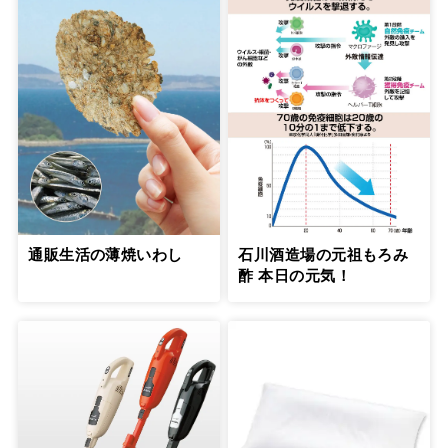
通販生活の薄焼いわし
石川酒造場の元祖もろみ
酢 本日の元気！