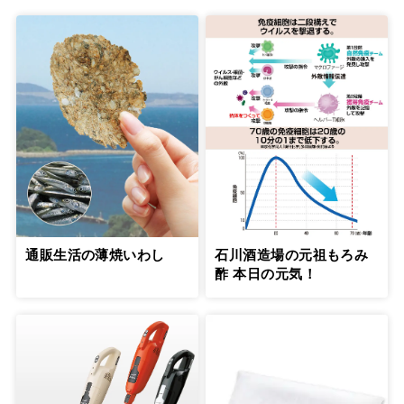
通販生活の薄焼いわし
石川酒造場の元祖もろみ
酢 本日の元気！