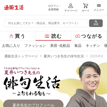
ログイン・
メニ
会員登録
メニュー
マイページ
カート
検索
グ
買う
読む
つながる
ロ
ー
お気に入り
ファッション
美容･化粧品
食品
キッチン
バ
ル
通販生活トップページ
夏井いつき先生の俳句生活
2025年8
メ
ニ
ュ
ー
夏井先生のプロフィール